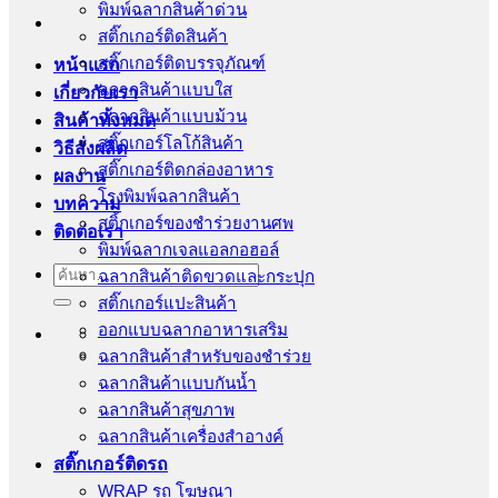
พิมพ์ฉลากสินค้าด่วน
สติ๊กเกอร์ติดสินค้า
สติ๊กเกอร์ติดบรรจุภัณฑ์
หน้าแรก
ฉลากสินค้าแบบใส
เกี่ยวกับเรา
ฉลากสินค้าแบบม้วน
สินค้าทั้งหมด
สติ๊กเกอร์โลโก้สินค้า
วิธีสั่งผลิต
สติ๊กเกอร์ติดกล่องอาหาร
ผลงาน
โรงพิมพ์ฉลากสินค้า
บทความ
สติ้กเกอร์ของชำร่วยงานศพ
ติดต่อเรา
พิมพ์ฉลากเจลแอลกอฮอล์
ค้นหา:
ฉลากสินค้าติดขวดและกระปุก
สติ๊กเกอร์แปะสินค้า
ออกแบบฉลากอาหารเสริม
ฉลากสินค้าสำหรับของชำร่วย
ฉลากสินค้าแบบกันน้ำ
ฉลากสินค้าสุขภาพ
ฉลากสินค้าเครื่องสำอางค์
สติ๊กเกอร์ติดรถ
WRAP รถ โฆษณา