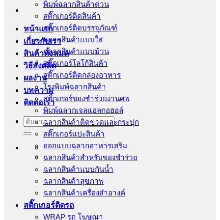
พิมพ์ฉลากสินค้าด่วน
สติ๊กเกอร์ติดสินค้า
สติ๊กเกอร์ติดบรรจุภัณฑ์
หน้าแรก
ฉลากสินค้าแบบใส
เกี่ยวกับเรา
ฉลากสินค้าแบบม้วน
สินค้าทั้งหมด
สติ๊กเกอร์โลโก้สินค้า
วิธีสั่งผลิต
สติ๊กเกอร์ติดกล่องอาหาร
ผลงาน
โรงพิมพ์ฉลากสินค้า
บทความ
สติ้กเกอร์ของชำร่วยงานศพ
ติดต่อเรา
พิมพ์ฉลากเจลแอลกอฮอล์
ค้นหา:
ฉลากสินค้าติดขวดและกระปุก
สติ๊กเกอร์แปะสินค้า
ออกแบบฉลากอาหารเสริม
ฉลากสินค้าสำหรับของชำร่วย
ฉลากสินค้าแบบกันน้ำ
ฉลากสินค้าสุขภาพ
ฉลากสินค้าเครื่องสำอางค์
สติ๊กเกอร์ติดรถ
WRAP รถ โฆษณา