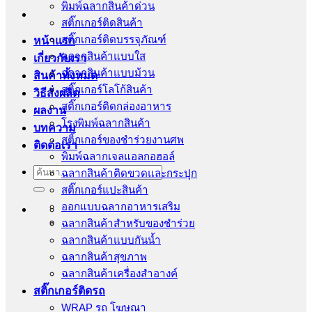
พิมพ์ฉลากสินค้าด่วน
สติ๊กเกอร์ติดสินค้า
สติ๊กเกอร์ติดบรรจุภัณฑ์
หน้าแรก
ฉลากสินค้าแบบใส
เกี่ยวกับเรา
ฉลากสินค้าแบบม้วน
สินค้าทั้งหมด
สติ๊กเกอร์โลโก้สินค้า
วิธีสั่งผลิต
สติ๊กเกอร์ติดกล่องอาหาร
ผลงาน
โรงพิมพ์ฉลากสินค้า
บทความ
สติ้กเกอร์ของชำร่วยงานศพ
ติดต่อเรา
พิมพ์ฉลากเจลแอลกอฮอล์
ค้นหา:
ฉลากสินค้าติดขวดและกระปุก
สติ๊กเกอร์แปะสินค้า
ออกแบบฉลากอาหารเสริม
ฉลากสินค้าสำหรับของชำร่วย
ฉลากสินค้าแบบกันน้ำ
ฉลากสินค้าสุขภาพ
ฉลากสินค้าเครื่องสำอางค์
สติ๊กเกอร์ติดรถ
WRAP รถ โฆษณา