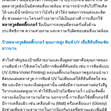
ดุพลาสวูดยังเป็นมิตรต่อสิ่งแวดล้อม สามารถนำกลับไปรีไซเคิล
ได้ และมีน้ำหนักเบากว่าไม้จริง ทำให้ง่ายต่อการขนส่งและติด
ตั้ง ช่วยลดภาระโครงสร้างอาคารได้เป็นอย่างดี การเลือกใช้
พลาสวูดติดสติ๊กเกอร์
จึงเป็นการลงทุนที่ครบครันทั้งด้าน
ประสิทธิภาพ ความสวยงาม และความรับผิดชอบต่อสิ่งแวดล้อม
ป้ายพลาสวูดติดสติ๊กเกอร์ คุณภาพสูง
พิมพ์ UV
เพื่อสีสันที่คมชัด
ยาวนาน
หัวใจสำคัญของป้ายที่สวยงามและดึงดูดสายตาคือคุณภาพของ
งานพิมพ์ เราใช้เทคโนโลยีการพิมพ์ที่ทันสมัย เช่น การพิมพ์แบบ
UV (Ultra-Violet Printing) ลงบนสติ๊กเกอร์คุณภาพสูงก่อนนำมา
ติดบนแผ่นพลาสวูด การพิมพ์ UV ไม่เพียงแต่ให้สีสันที่สดใส คม
ชัด และมีความละเอียดสูงเท่านั้น แต่ยังมีความทนทานต่อรังสียู
วีจากแสงแดดสูงมาก ทำให้สีบนป้ายไม่ซีดจางเร็ว แม้จะติดตั้ง
กลางแจ้งเป็นเวลานานก็ตาม นอกจากนี้ การเลือกใช้สติ๊กเกอร์ที่
มีการเคลือบผิว เช่น เคลือบด้าน (Matt) หรือเคลือบเงา (Glossy)
ยังช่วยเพิ่มความสามารถในการป้องกันรอยขีดข่วนและเพิ่มมิติ