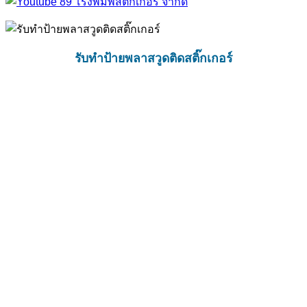
รับทำป้ายพลาสวูดติดสติ๊กเกอร์