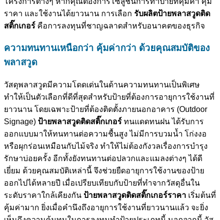
โครงการต่างๆ หากคุณต้องการโซลูชั่นการทำป้ายที่คุ้มค่า คุ้ม
ราคา และใช้งานได้ยาวนาน การเลือก
รับผลิตป้ายพลาสวูดติด
สติ๊กเกอร์
คือการลงทุนที่ชาญฉลาดสำหรับอนาคตของธุรกิจ
ความทนทานเหนือกว่า คุ้มค่ากว่า ด้วยคุณสมบัติของ
พลาสวูด
วัสดุพลาสวูดมีความโดดเด่นในด้านความทนทานเป็นพิเศษ
ทำให้เป็นตัวเลือกที่ดีที่สุดสำหรับป้ายที่ต้องการอายุการใช้งานที่
ยาวนาน โดยเฉพาะป้ายที่ต้องติดตั้งภายนอกอาคาร (Outdoor
Signage)
ป้ายพลาสวูดติดสติ๊กเกอร์
ทนแดดทนฝน ได้รับการ
ออกแบบมาให้ทนทานต่อความชื้นสูง ไม่มีการบวมน้ำ โก่งงอ
หรือผุกร่อนเหมือนกับไม้จริง ทำให้ไม่ต้องกังวลเรื่องการบำรุง
รักษาบ่อยครั้ง อีกทั้งยังทนทานต่อปลวกและแมลงต่างๆ ได้ดี
เยี่ยม ด้วยคุณสมบัติเหล่านี้ จึงช่วยยืดอายุการใช้งานของป้าย
ออกไปได้หลายปี เมื่อเปรียบเทียบกับป้ายที่ทำจากวัสดุอื่นใน
ระดับราคาใกล้เคียงกัน
ป้ายพลาสวูดติดสติ๊กเกอร์ราคา
เริ่มต้นที่
คุ้มค่ามาก ยิ่งเมื่อคำนึงถึงอายุการใช้งานที่ยาวนานแล้ว จะยิ่ง
เห็นถึงความคุ้มทุนในการลงทุนทำป้ายประเภทนี้ นอกจากนี้ วัส