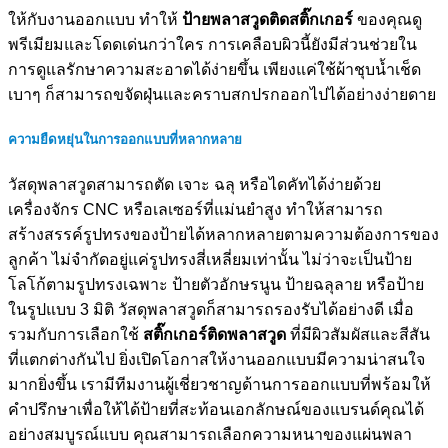
ให้กับงานออกแบบ ทำให้
ป้ายพลาสวูดติดสติ๊กเกอร์
ของคุณดู
พรีเมียมและโดดเด่นกว่าใคร การเคลือบผิวนี้ยังมีส่วนช่วยใน
การดูแลรักษาความสะอาดได้ง่ายขึ้น เพียงแค่ใช้ผ้าชุบน้ำเช็ด
เบาๆ ก็สามารถขจัดฝุ่นและคราบสกปรกออกไปได้อย่างง่ายดาย
ความยืดหยุ่นในการออกแบบที่หลากหลาย
วัสดุพลาสวูดสามารถตัด เจาะ ฉลุ หรือไดคัทได้ง่ายด้วย
เครื่องจักร CNC หรือเลเซอร์ที่แม่นยำสูง ทำให้สามารถ
สร้างสรรค์รูปทรงของป้ายได้หลากหลายตามความต้องการของ
ลูกค้า ไม่จำกัดอยู่แค่รูปทรงสี่เหลี่ยมเท่านั้น ไม่ว่าจะเป็นป้าย
โลโก้ตามรูปทรงเฉพาะ ป้ายตัวอักษรนูน ป้ายฉลุลาย หรือป้าย
ในรูปแบบ 3 มิติ วัสดุพลาสวูดก็สามารถรองรับได้อย่างดี เมื่อ
รวมกับการเลือกใช้
สติ๊กเกอร์ติดพลาสวูด
ที่มีผิวสัมผัสและสีสัน
ที่แตกต่างกันไป ยิ่งเปิดโอกาสให้งานออกแบบมีความน่าสนใจ
มากยิ่งขึ้น เรามีทีมงานผู้เชี่ยวชาญด้านการออกแบบที่พร้อมให้
คำปรึกษาเพื่อให้ได้ป้ายที่สะท้อนเอกลักษณ์ของแบรนด์คุณได้
อย่างสมบูรณ์แบบ คุณสามารถเลือกความหนาของแผ่นพลา