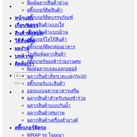
พิมพ์ฉลากสินค้าด่วน
สติ๊กเกอร์ติดสินค้า
สติ๊กเกอร์ติดบรรจุภัณฑ์
หน้าแรก
ฉลากสินค้าแบบใส
เกี่ยวกับเรา
ฉลากสินค้าแบบม้วน
สินค้าทั้งหมด
สติ๊กเกอร์โลโก้สินค้า
วิธีสั่งผลิต
สติ๊กเกอร์ติดกล่องอาหาร
ผลงาน
โรงพิมพ์ฉลากสินค้า
บทความ
สติ้กเกอร์ของชำร่วยงานศพ
ติดต่อเรา
พิมพ์ฉลากเจลแอลกอฮอล์
ค้นหา:
ฉลากสินค้าติดขวดและกระปุก
สติ๊กเกอร์แปะสินค้า
ออกแบบฉลากอาหารเสริม
ฉลากสินค้าสำหรับของชำร่วย
ฉลากสินค้าแบบกันน้ำ
ฉลากสินค้าสุขภาพ
ฉลากสินค้าเครื่องสำอางค์
สติ๊กเกอร์ติดรถ
WRAP รถ โฆษณา