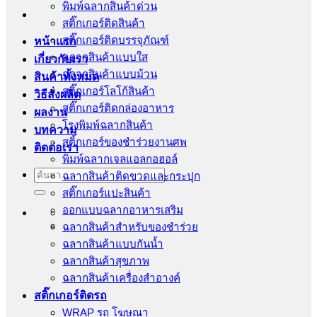
พิมพ์ฉลากสินค้าด่วน
สติ๊กเกอร์ติดสินค้า
สติ๊กเกอร์ติดบรรจุภัณฑ์
หน้าแรก
ฉลากสินค้าแบบใส
เกี่ยวกับเรา
ฉลากสินค้าแบบม้วน
สินค้าทั้งหมด
สติ๊กเกอร์โลโก้สินค้า
วิธีสั่งผลิต
สติ๊กเกอร์ติดกล่องอาหาร
ผลงาน
โรงพิมพ์ฉลากสินค้า
บทความ
สติ้กเกอร์ของชำร่วยงานศพ
ติดต่อเรา
พิมพ์ฉลากเจลแอลกอฮอล์
ค้นหา:
ฉลากสินค้าติดขวดและกระปุก
สติ๊กเกอร์แปะสินค้า
ออกแบบฉลากอาหารเสริม
ฉลากสินค้าสำหรับของชำร่วย
ฉลากสินค้าแบบกันน้ำ
ฉลากสินค้าสุขภาพ
ฉลากสินค้าเครื่องสำอางค์
สติ๊กเกอร์ติดรถ
WRAP รถ โฆษณา