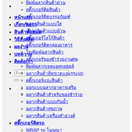
พิมพ์ฉลากสินค้าด่วน
สติ๊กเกอร์ติดสินค้า
สติ๊กเกอร์ติดบรรจุภัณฑ์
หน้าแรก
ฉลากสินค้าแบบใส
เกี่ยวกับเรา
ฉลากสินค้าแบบม้วน
สินค้าทั้งหมด
สติ๊กเกอร์โลโก้สินค้า
วิธีสั่งผลิต
สติ๊กเกอร์ติดกล่องอาหาร
ผลงาน
โรงพิมพ์ฉลากสินค้า
บทความ
สติ้กเกอร์ของชำร่วยงานศพ
ติดต่อเรา
พิมพ์ฉลากเจลแอลกอฮอล์
ค้นหา:
ฉลากสินค้าติดขวดและกระปุก
สติ๊กเกอร์แปะสินค้า
ออกแบบฉลากอาหารเสริม
ฉลากสินค้าสำหรับของชำร่วย
ฉลากสินค้าแบบกันน้ำ
ฉลากสินค้าสุขภาพ
ฉลากสินค้าเครื่องสำอางค์
สติ๊กเกอร์ติดรถ
WRAP รถ โฆษณา