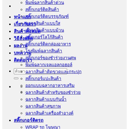
พิมพ์ฉลากสินค้าด่วน
สติ๊กเกอร์ติดสินค้า
สติ๊กเกอร์ติดบรรจุภัณฑ์
หน้าแรก
ฉลากสินค้าแบบใส
เกี่ยวกับเรา
ฉลากสินค้าแบบม้วน
สินค้าทั้งหมด
สติ๊กเกอร์โลโก้สินค้า
วิธีสั่งผลิต
สติ๊กเกอร์ติดกล่องอาหาร
ผลงาน
โรงพิมพ์ฉลากสินค้า
บทความ
สติ้กเกอร์ของชำร่วยงานศพ
ติดต่อเรา
พิมพ์ฉลากเจลแอลกอฮอล์
ค้นหา:
ฉลากสินค้าติดขวดและกระปุก
สติ๊กเกอร์แปะสินค้า
ออกแบบฉลากอาหารเสริม
ฉลากสินค้าสำหรับของชำร่วย
ฉลากสินค้าแบบกันน้ำ
ฉลากสินค้าสุขภาพ
ฉลากสินค้าเครื่องสำอางค์
สติ๊กเกอร์ติดรถ
WRAP รถ โฆษณา