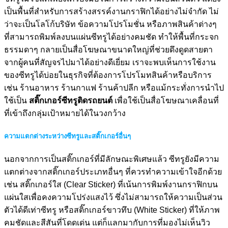
เป็นพื้นที่สำหรับการสร้างสรรค์งานกราฟิกได้อย่างไม่จำกัด ไม่
ว่าจะเป็นโลโก้บริษัท ข้อความโปรโมชั่น หรือภาพสินค้าต่างๆ
ที่สามารถพิมพ์ลงบนแผ่นซีทรูได้อย่างคมชัด ทำให้พื้นที่กระจก
ธรรมดาๆ กลายเป็นสื่อโฆษณาขนาดใหญ่ที่ช่วยดึงดูดสายตา
จากผู้คนที่สัญจรไปมาได้อย่างดีเยี่ยม เราจะพบเห็นการใช้งาน
ของซีทรูได้บ่อยในธุรกิจที่ต้องการโปรโมทสินค้าหรือบริการ
เช่น ร้านอาหาร ร้านกาแฟ ร้านค้าปลีก หรือแม้กระทั่งการนำไป
ใช้เป็น
สติ๊กเกอร์ซีทรูติดรถยนต์
เพื่อใช้เป็นสื่อโฆษณาเคลื่อนที่
ที่เข้าถึงกลุ่มเป้าหมายได้ในวงกว้าง
ความแตกต่างระหว่างซีทรูและสติ๊กเกอร์อื่นๆ
นอกจากการเป็นสติ๊กเกอร์ที่มีลักษณะพิเศษแล้ว ซีทรูยังมีความ
แตกต่างจากสติ๊กเกอร์ประเภทอื่นๆ ที่ควรทำความเข้าใจอีกด้วย
เช่น สติ๊กเกอร์ใส (Clear Sticker) ที่เน้นการพิมพ์งานกราฟิกบน
แผ่นใสเพื่อคงความโปร่งแสงไว้ ซึ่งไม่สามารถให้ความเป็นส่วน
ตัวได้ดีเท่าซีทรู หรือสติ๊กเกอร์ขาวทึบ (White Sticker) ที่ให้ภาพ
คมชัดและสีสันที่โดดเด่น แต่ก็แลกมากับการที่มองไม่เห็นวิว