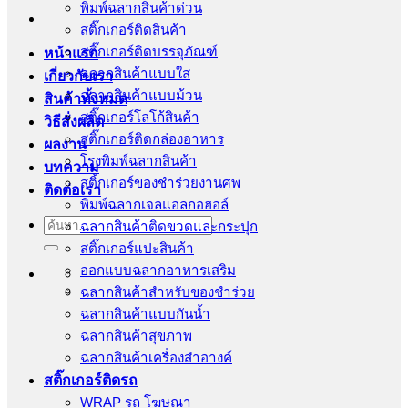
พิมพ์ฉลากสินค้าด่วน
สติ๊กเกอร์ติดสินค้า
สติ๊กเกอร์ติดบรรจุภัณฑ์
หน้าแรก
ฉลากสินค้าแบบใส
เกี่ยวกับเรา
ฉลากสินค้าแบบม้วน
สินค้าทั้งหมด
สติ๊กเกอร์โลโก้สินค้า
วิธีสั่งผลิต
สติ๊กเกอร์ติดกล่องอาหาร
ผลงาน
โรงพิมพ์ฉลากสินค้า
บทความ
สติ้กเกอร์ของชำร่วยงานศพ
ติดต่อเรา
พิมพ์ฉลากเจลแอลกอฮอล์
ค้นหา:
ฉลากสินค้าติดขวดและกระปุก
สติ๊กเกอร์แปะสินค้า
ออกแบบฉลากอาหารเสริม
ฉลากสินค้าสำหรับของชำร่วย
ฉลากสินค้าแบบกันน้ำ
ฉลากสินค้าสุขภาพ
ฉลากสินค้าเครื่องสำอางค์
สติ๊กเกอร์ติดรถ
WRAP รถ โฆษณา