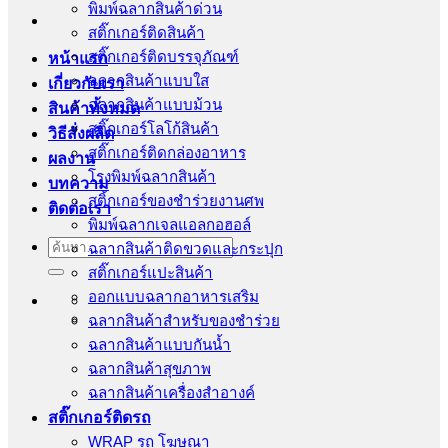
พิมพ์ฉลากสินค้าด่วน
สติ๊กเกอร์ติดสินค้า
สติ๊กเกอร์ติดบรรจุภัณฑ์
หน้าแรก
ฉลากสินค้าแบบใส
เกี่ยวกับเรา
ฉลากสินค้าแบบม้วน
สินค้าทั้งหมด
สติ๊กเกอร์โลโก้สินค้า
วิธีสั่งผลิต
สติ๊กเกอร์ติดกล่องอาหาร
ผลงาน
โรงพิมพ์ฉลากสินค้า
บทความ
สติ้กเกอร์ของชำร่วยงานศพ
ติดต่อเรา
พิมพ์ฉลากเจลแอลกอฮอล์
ค้นหา:
ฉลากสินค้าติดขวดและกระปุก
สติ๊กเกอร์แปะสินค้า
ออกแบบฉลากอาหารเสริม
ฉลากสินค้าสำหรับของชำร่วย
ฉลากสินค้าแบบกันน้ำ
ฉลากสินค้าสุขภาพ
ฉลากสินค้าเครื่องสำอางค์
สติ๊กเกอร์ติดรถ
WRAP รถ โฆษณา