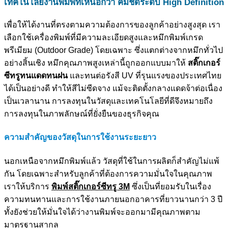
เทคโนโลยีงานพิมพ์ที่เหนือกว่า คมชัดระดับ High Definition
เพื่อให้ได้งานที่ตรงตามความต้องการของลูกค้าอย่างสูงสุด เรา
เลือกใช้เครื่องพิมพ์ที่มีความละเอียดสูงและหมึกพิมพ์เกรด
พรีเมียม (Outdoor Grade) โดยเฉพาะ ซึ่งแตกต่างจากหมึกทั่วไป
อย่างสิ้นเชิง หมึกคุณภาพสูงเหล่านี้ถูกออกแบบมาให้
สติ๊กเกอร์
ซีทรูทนแดดทนฝน
และทนต่อรังสี UV ที่รุนแรงของประเทศไทย
ได้เป็นอย่างดี ทำให้สีไม่ซีดจาง แม้จะติดตั้งกลางแดดจ้าต่อเนื่อง
เป็นเวลานาน การลงทุนในวัสดุและเทคโนโลยีที่ดีจึงหมายถึง
การลงทุนในภาพลักษณ์ที่ยั่งยืนของธุรกิจคุณ
ความสำคัญของวัสดุในการใช้งานระยะยาว
นอกเหนือจากหมึกพิมพ์แล้ว วัสดุที่ใช้ในการผลิตก็สำคัญไม่แพ้
กัน โดยเฉพาะสำหรับลูกค้าที่ต้องการความมั่นใจในคุณภาพ
เราให้บริการ
พิมพ์สติ๊กเกอร์ซีทรู 3M
ซึ่งเป็นที่ยอมรับในเรื่อง
ความทนทานและการใช้งานภายนอกอาคารที่ยาวนานกว่า 3 ปี
ทั้งยังช่วยให้มั่นใจได้ว่างานพิมพ์จะออกมามีคุณภาพตาม
มาตรฐานสากล