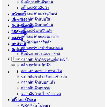
พิมพ์ฉลากสินค้าด่วน
สติ๊กเกอร์ติดสินค้า
สติ๊กเกอร์ติดบรรจุภัณฑ์
หน้าแรก
ฉลากสินค้าแบบใส
เกี่ยวกับเรา
ฉลากสินค้าแบบม้วน
สินค้าทั้งหมด
สติ๊กเกอร์โลโก้สินค้า
วิธีสั่งผลิต
สติ๊กเกอร์ติดกล่องอาหาร
ผลงาน
โรงพิมพ์ฉลากสินค้า
บทความ
สติ้กเกอร์ของชำร่วยงานศพ
ติดต่อเรา
พิมพ์ฉลากเจลแอลกอฮอล์
ค้นหา:
ฉลากสินค้าติดขวดและกระปุก
สติ๊กเกอร์แปะสินค้า
ออกแบบฉลากอาหารเสริม
ฉลากสินค้าสำหรับของชำร่วย
ฉลากสินค้าแบบกันน้ำ
ฉลากสินค้าสุขภาพ
ฉลากสินค้าเครื่องสำอางค์
สติ๊กเกอร์ติดรถ
WRAP รถ โฆษณา