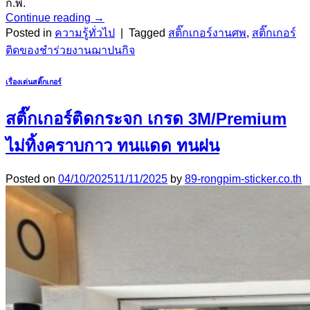
ก.พ.
Continue reading
→
Posted in
ความรู้ทั่วไป
|
Tagged
สติ๊กเกอร์งานศพ
,
สติ๊กเกอร์
ติดของชําร่วยงานฌาปนกิจ
เรื่องเด่นสติ๊กเกอร์
สติ๊กเกอร์ติดกระจก เกรด 3M/Premium
ไม่ทิ้งคราบกาว ทนแดด ทนฝน
Posted on
04/10/2025
11/11/2025
by
89-rongpim-sticker.co.th