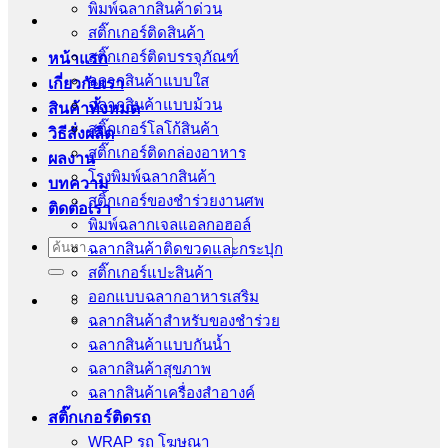
พิมพ์ฉลากสินค้าด่วน
สติ๊กเกอร์ติดสินค้า
สติ๊กเกอร์ติดบรรจุภัณฑ์
หน้าแรก
ฉลากสินค้าแบบใส
เกี่ยวกับเรา
ฉลากสินค้าแบบม้วน
สินค้าทั้งหมด
สติ๊กเกอร์โลโก้สินค้า
วิธีสั่งผลิต
สติ๊กเกอร์ติดกล่องอาหาร
ผลงาน
โรงพิมพ์ฉลากสินค้า
บทความ
สติ้กเกอร์ของชำร่วยงานศพ
ติดต่อเรา
พิมพ์ฉลากเจลแอลกอฮอล์
ค้นหา:
ฉลากสินค้าติดขวดและกระปุก
สติ๊กเกอร์แปะสินค้า
ออกแบบฉลากอาหารเสริม
ฉลากสินค้าสำหรับของชำร่วย
ฉลากสินค้าแบบกันน้ำ
ฉลากสินค้าสุขภาพ
ฉลากสินค้าเครื่องสำอางค์
สติ๊กเกอร์ติดรถ
WRAP รถ โฆษณา