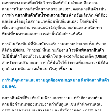
เฉพาะทาง แทนที่จะใช้บริการพิมพ์ทั่วไป คำตอบคือความ
สามารถในการผลิตที่หลากหลายและเจาะจงเฉพาะสินค้า เช่น
การทำ
ฉลากสินค้ากันน้ำทนความร้อน
สำหรับผลิตภัณฑ์ที่ต้อง
แช่เย็นหรืออยู่ในสภาพแวดล้อมที่เปลี่ยนแปลง โรงพิมพ์ที่
เชี่ยวชาญจะสามารถแนะนำวัสดุที่เหมาะสมและเทคนิคการ
พิมพ์ที่ทนทานต่อสภาวะเหล่านั้นได้อย่างแท้จริง
การมีเครื่องพิมพ์ที่ทันสมัยรองรับงานหลายประเภท ตั้งแต่ระบบ
ดิจิทัล (Digital Printing) ที่เหมาะกับงาน
โรงพิมพ์ฉลากสินค้า
ไม่มีขั้นต่ำ
ไปจนถึงระบบเฟล็กโซ (Flexo) หรือออฟเซ็ต (Offset)
สำหรับงานปริมาณมาก ทำให้มั่นใจได้ว่างานที่ออกมาจะมีสีสัน
ถูกต้อง คมชัด และสม่ำเสมอในทุกชิ้นงาน
การันตีคุณภาพและความถูกต้องตามกฎหมาย พิมพ์ฉลากสินค้า
อย. สคบ.
ฉลากสินค้าที่ดีจะต้องไม่เพียงแต่สวยงาม แต่ยังต้องครบถ้วน
ตามข้อกำหนดของหน่วยงานกำกับดูแล เช่น สำนักงานคณะ
กรรมการอาหารและยา (อย.) และสำนักงานคณะกรรมการ