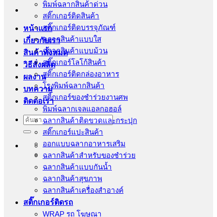
พิมพ์ฉลากสินค้าด่วน
สติ๊กเกอร์ติดสินค้า
สติ๊กเกอร์ติดบรรจุภัณฑ์
หน้าแรก
ฉลากสินค้าแบบใส
เกี่ยวกับเรา
ฉลากสินค้าแบบม้วน
สินค้าทั้งหมด
สติ๊กเกอร์โลโก้สินค้า
วิธีสั่งผลิต
สติ๊กเกอร์ติดกล่องอาหาร
ผลงาน
โรงพิมพ์ฉลากสินค้า
บทความ
สติ้กเกอร์ของชำร่วยงานศพ
ติดต่อเรา
พิมพ์ฉลากเจลแอลกอฮอล์
ค้นหา:
ฉลากสินค้าติดขวดและกระปุก
สติ๊กเกอร์แปะสินค้า
ออกแบบฉลากอาหารเสริม
ฉลากสินค้าสำหรับของชำร่วย
ฉลากสินค้าแบบกันน้ำ
ฉลากสินค้าสุขภาพ
ฉลากสินค้าเครื่องสำอางค์
สติ๊กเกอร์ติดรถ
WRAP รถ โฆษณา