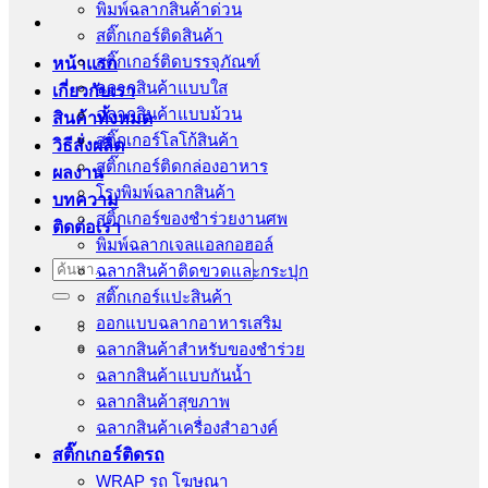
พิมพ์ฉลากสินค้าด่วน
สติ๊กเกอร์ติดสินค้า
สติ๊กเกอร์ติดบรรจุภัณฑ์
หน้าแรก
ฉลากสินค้าแบบใส
เกี่ยวกับเรา
ฉลากสินค้าแบบม้วน
สินค้าทั้งหมด
สติ๊กเกอร์โลโก้สินค้า
วิธีสั่งผลิต
สติ๊กเกอร์ติดกล่องอาหาร
ผลงาน
โรงพิมพ์ฉลากสินค้า
บทความ
สติ้กเกอร์ของชำร่วยงานศพ
ติดต่อเรา
พิมพ์ฉลากเจลแอลกอฮอล์
ค้นหา:
ฉลากสินค้าติดขวดและกระปุก
สติ๊กเกอร์แปะสินค้า
ออกแบบฉลากอาหารเสริม
ฉลากสินค้าสำหรับของชำร่วย
ฉลากสินค้าแบบกันน้ำ
ฉลากสินค้าสุขภาพ
ฉลากสินค้าเครื่องสำอางค์
สติ๊กเกอร์ติดรถ
WRAP รถ โฆษณา